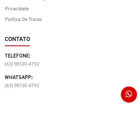
Privacidade
Política De Trocas
CONTATO
TELEFONE:
(63) 98130-4792
WHATSAPP:
(63) 98130-4792
e-mail:
hbrlgb@yahoo.com.br
COPYRIGHT
CYBERCEREBRO FOLHEADOS - VITRINE ONLINE
. TODOS OS
DIREITOS RESERVADOS